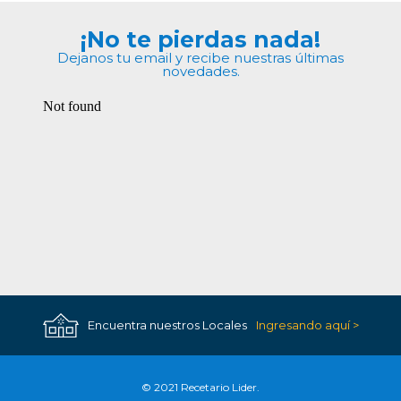
¡No te pierdas nada!
Dejanos tu email y recibe nuestras últimas
novedades.
Encuentra nuestros Locales
Ingresando aquí >
© 2021 Recetario Lider.