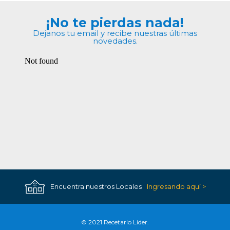
¡No te pierdas nada!
Dejanos tu email y recibe nuestras últimas
novedades.
Encuentra nuestros Locales
Ingresando aquí >
© 2021 Recetario Lider.