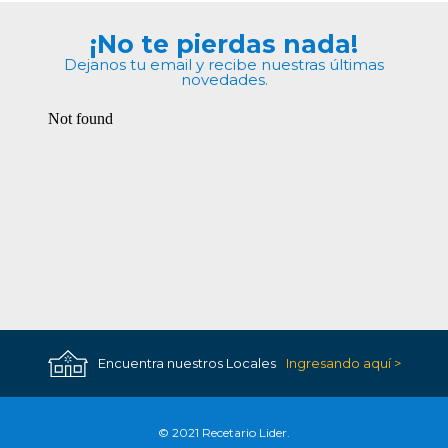
¡No te pierdas nada!
Dejanos tu email y recibe nuestras últimas
novedades.
Encuentra nuestros Locales
Ingresando aquí >
© 2021 Recetario Lider.