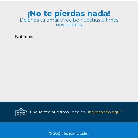
¡No te pierdas nada!
Dejanos tu email y recibe nuestras últimas
novedades.
Encuentra nuestros Locales
Ingresando aquí >
© 2021 Recetario Lider.