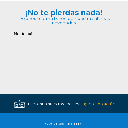
¡No te pierdas nada!
Dejanos tu email y recibe nuestras últimas
novedades.
Encuentra nuestros Locales
Ingresando aquí >
© 2021 Recetario Lider.