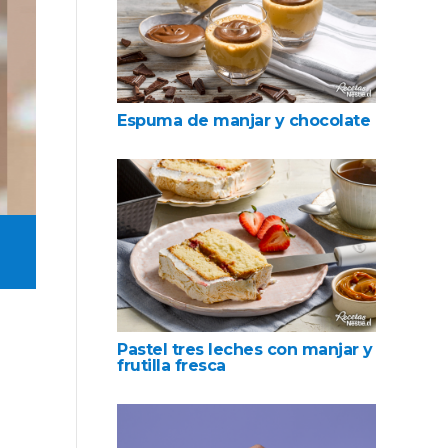
Espuma de manjar y chocolate
Pastel tres leches con manjar y
frutilla fresca