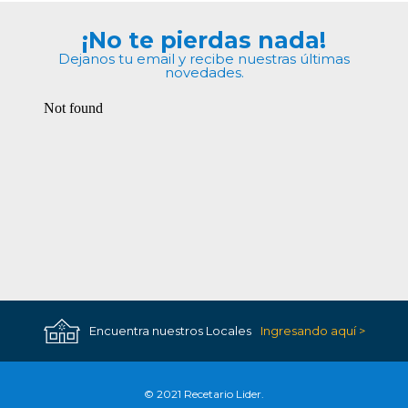
¡No te pierdas nada!
Dejanos tu email y recibe nuestras últimas
novedades.
Encuentra nuestros Locales
Ingresando aquí >
© 2021 Recetario Lider.