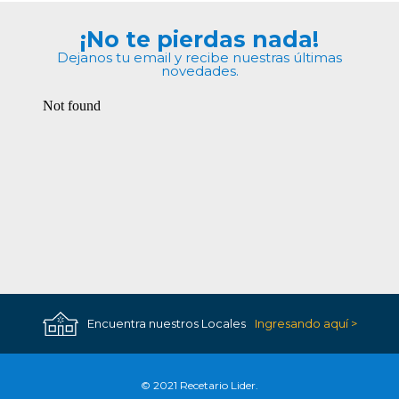
¡No te pierdas nada!
Dejanos tu email y recibe nuestras últimas
novedades.
Encuentra nuestros Locales
Ingresando aquí >
© 2021 Recetario Lider.