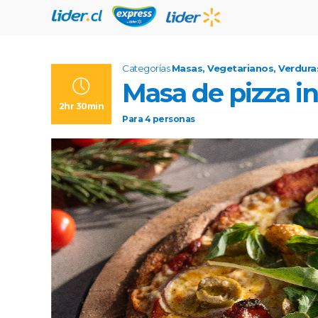
Categorías
Masas, Vegetarianos, Verdura
Masa de pizza in
2hr 30min
Para
4
personas