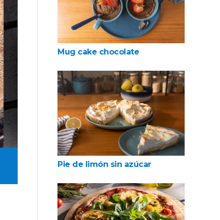
Mug cake chocolate
Pie de limón sin azúcar